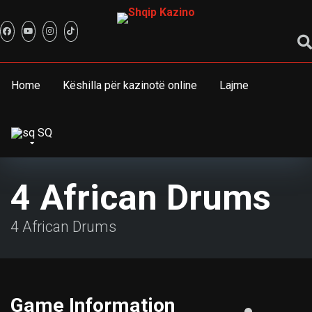
Home
Këshilla për kazinotë online
Lajme
SQ
4 African Drums
4 African Drums
Game Information