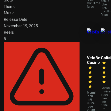
Slots
bonus
rrotullime
dhe
Theme
falas
325
rrotull
Music
falas
Release Date
November 19, 2025
Reels
5
VeloBet
Goli
Casino
Bonus
mirëse
Merrni
100%
deri
deri
në
në
300%
500€
ose
+
2000€