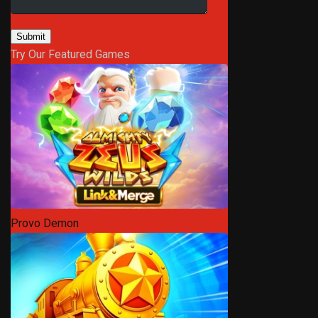
Submit
Try Our Featured Games
Provo Demon