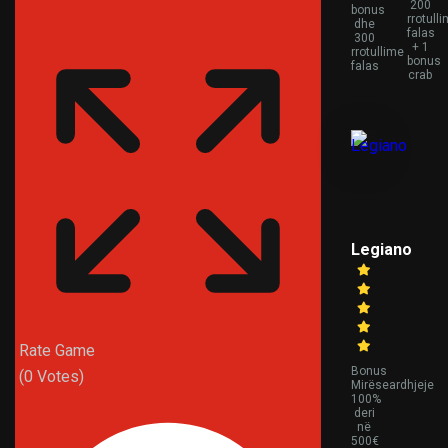
200
bonus
rrotull
dhe
falas
300
+ 1
rrotullime
bonus
falas
crab
Legiano
Rate Game
Bonus
(
0
Votes)
Mirëseardhjeje
100%
deri
në
500€