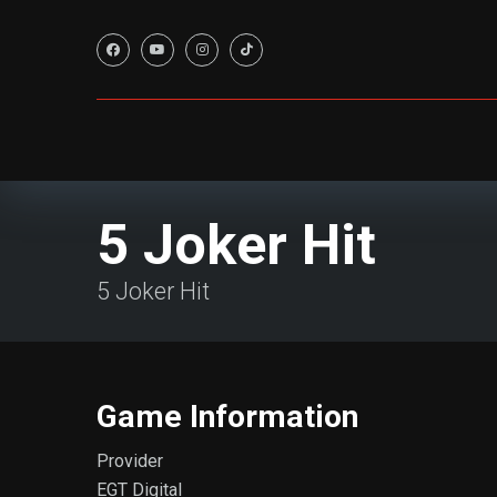
5 Joker Hit
5 Joker Hit
Game Information
Provider
EGT Digital