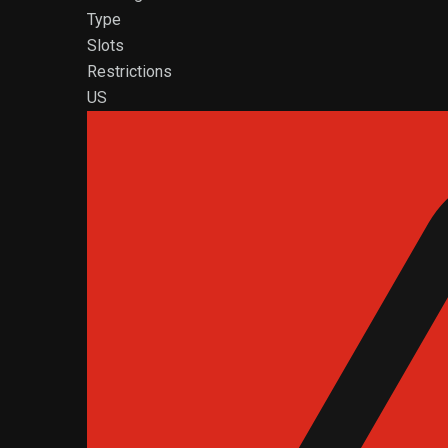
Type
Slots
Restrictions
US