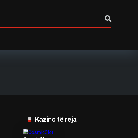
Kazino të reja