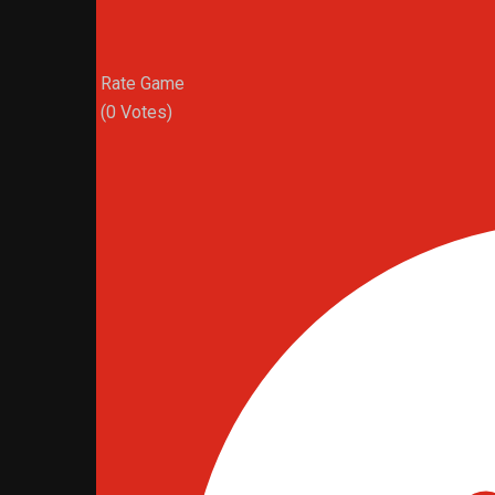
Rate Game
(
0
Votes)