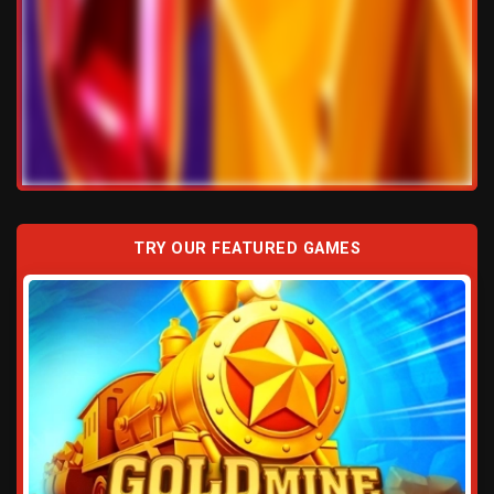
TRY OUR FEATURED GAMES