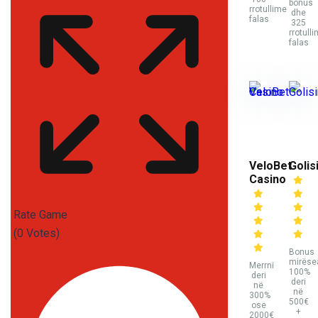
bonus
rrotullime
dhe
falas
325
rrotull
falas
VeloBet
Goli
Casino
Rate Game
(
0
Votes)
Bonus
mirëse
Merrni
100%
deri
deri
në
në
300%
500€
ose
+
2000€