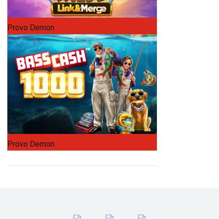
Provo Demon
Provo Demon