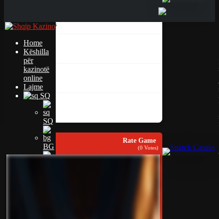
PROVIDER
Kalamba Games
Home
TYPE
Këshilla
Slots
për
kazinotë
THEME
online
Oktoberfest
Lajme
SQ
REELS
5
SQ
Rate Game
BG
(
0
Votes)
HR
EN