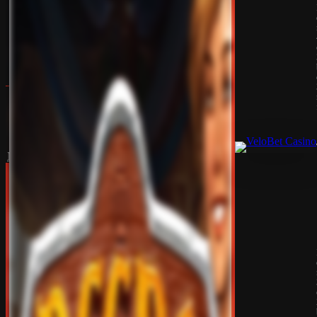
EL
IT
MK
© Copyright
2026 Shqip
Kazino
Powered by
WordPress
|
Mercury Theme