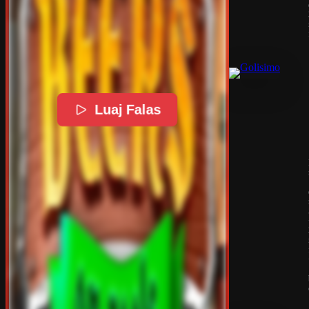
Luaj Falas