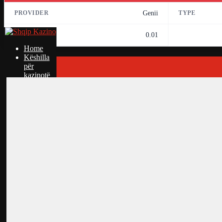
PROVIDER
Genii
TYPE
MIN BET
0.01
Home
Këshilla
për
kazinotë
online
Lajme
SQ
SQ
BG
HR
EN