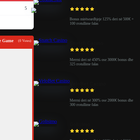
CosmicSlot
5
Bonus mirëseardhjeje 125% deri në 500€ +
100 rrotullime falas
e Game
(
0
Votes)
Snatch Casino
Merrni deri në 450% ose 3000€ bonus dhe
325 rrotullime falas
VeloBet Casino
Merrni deri në 300% ose 2000€ bonus dhe
300 rrotullime falas
Golisimo