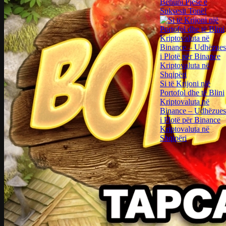
Bëhuni Pjesë e
Suksesit Tonë!
Si të Krijoni një
Portofol dhe të Blini
Kriptovaluta në
Binance – Udhëzues
i Plotë për Binance
Kriptovaluta në
Shqipëri