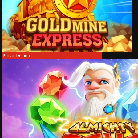
Provo Demon