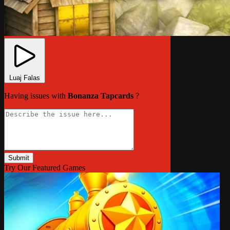
Luaj Falas
Having issues with
Bonanza Tapcards
?
Submit
Try Our Featured Games