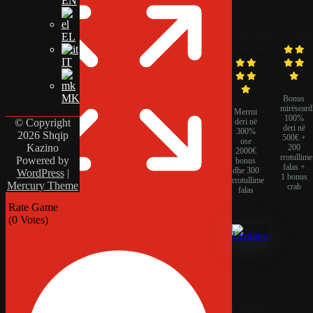
EN
VeloBet
Golis
EL
Casino
IT
MK
Bonus
mirëseard
Merrni
100%
© Copyright
deri në
deri në
300%
2026 Shqip
500€ +
ose
Kazino
200
2000€
rrotullime
Powered by
bonus
falas +
dhe 300
WordPress
|
1 bonus
rrotullime
Mercury Theme
crab
falas
Rate Game
(
0
Votes)
Legiano