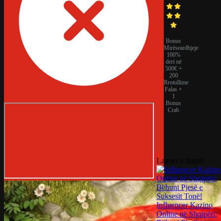
Bonus
Mirëseardhjeje
100%
deri në
500€ +
200
Rrotullime
Falas +
1
Bonus
Crab
Lajmet e fundit
Influencer Kazino
Online në Shqipëri: