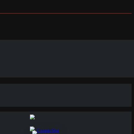
Kazino të reja
CosmicSlot