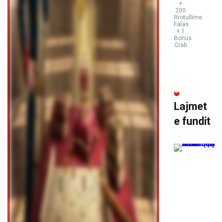
+
200
Rrotullime
Falas
+ 1
Bonus
Crab
Lajmet
e fundit