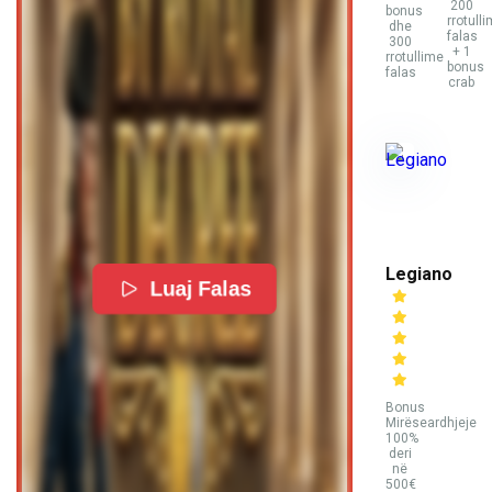
200
bonus
rrotull
dhe
falas
300
+ 1
rrotullime
bonus
falas
crab
Legiano
Luaj Falas
Bonus
Mirëseardhjeje
100%
deri
në
500€