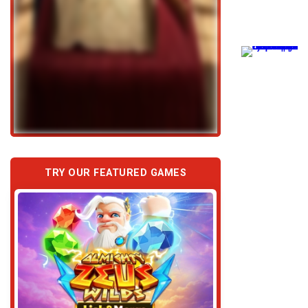
TRY OUR FEATURED GAMES