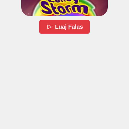
Luaj Falas