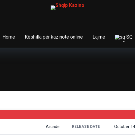
Home
Këshilla për kazinotë online
Lajme
SQ
Arcade
October 14
RELEASE DATE