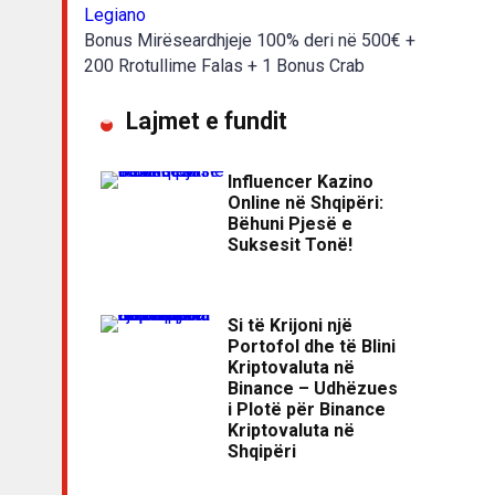
Legiano
Bonus Mirëseardhjeje 100% deri në 500€ +
200 Rrotullime Falas + 1 Bonus Crab
Lajmet e fundit
Influencer Kazino
Online në Shqipëri:
Bëhuni Pjesë e
Suksesit Tonë!
Si të Krijoni një
Portofol dhe të Blini
Kriptovaluta në
Binance – Udhëzues
i Plotë për Binance
Kriptovaluta në
Shqipëri