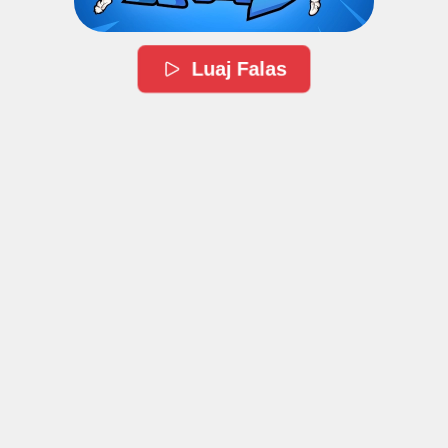
Luaj Falas