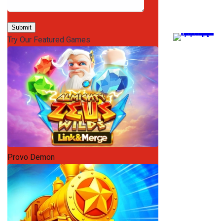
Submit
Try Our Featured Games
Provo Demon