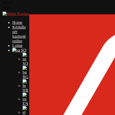
MGA
Type
Bingo
Home
Këshilla
për
kazinotë
online
Lajme
SQ
SQ
BG
HR
EN