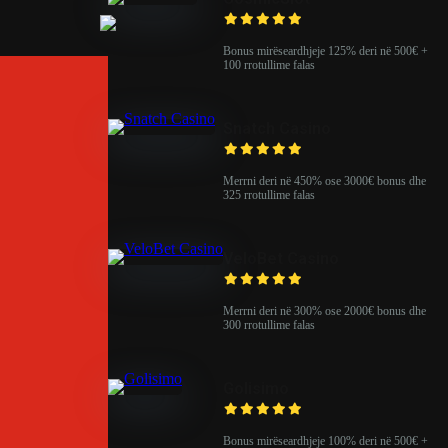
Bonus mirëseardhjeje 125% deri në 500€ +
100 rrotullime falas
Snatch Casino
Merrni deri në 450% ose 3000€ bonus dhe
325 rrotullime falas
VeloBet Casino
Merrni deri në 300% ose 2000€ bonus dhe
300 rrotullime falas
Golisimo
Bonus mirëseardhjeje 100% deri në 500€ +