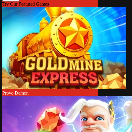
Try Our Featured Games
Provo Demon