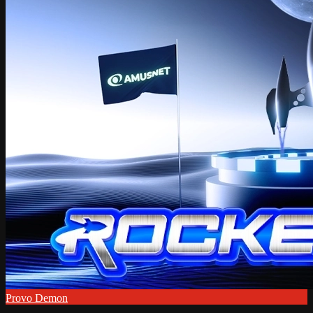
Provo Demon