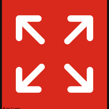
Rate Game