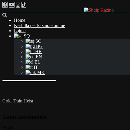
Home
Këshilla për kazinotë online
Lajme
SQ
SQ
BG
HR
EN
EL
IT
MK
Gold Train Heist
Gold Train Heist
Game Information
Provider