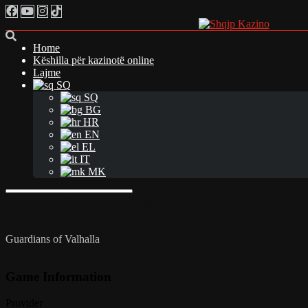
Home
Këshilla për kazinotë online
Lajme
SQ
SQ
BG
HR
EN
EL
IT
MK
Guardians of Valhalla
Guardians of Valhalla
Game Information
Provider