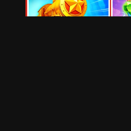
© Copyright 2026 Shqip Kazino