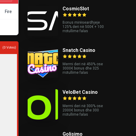
CosmicSlot
Fire
Bonus mirëseardhjeje
125% deri në 500€ + 100
rrotullime falas
(
0
Votes)
Snatch Casino
Merrni deri në 450% ose
3000€ bonus dhe 325
rrotullime falas
VeloBet Casino
Merrni deri në 300% ose
2000€ bonus dhe 300
rrotullime falas
Golisimo