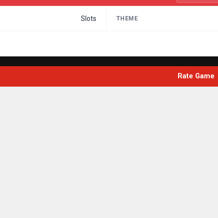
Slots
THEME
Rate Game