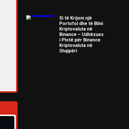
Si të Krijoni një
Portofol dhe të Blini
Kriptovaluta në
Binance – Udhëzues
i Plotë për Binance
Kriptovaluta në
Shqipëri