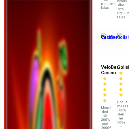
bonus
rrotullime
dhe
falas
325
rrotull
falas
VeloBet
Goli
Casino
Bonus
mirëse
Merrni
100%
deri
deri
në
në
300%
500€
ose
+
2000€