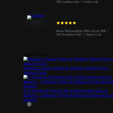
200 rrotullime falas + 1 bonus crab
Legiano
Bonus Mirëseardhjeje 100% deri në 500€ +
200 Rrotullime Falas + 1 Bonus Crab
Lajmet e fundit
Influencer Kazino Online në Shqipëri: Bëhuni Pjesë e
Suksesit Tonë!
Si të Krijoni një Portofol dhe të Blini Kriptovaluta në
Binance – Udhëzues i Plotë për Binance Kriptovaluta n
Shqipëri