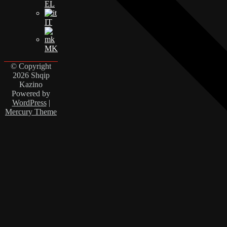
EL
IT
MK
© Copyright
2026 Shqip
Kazino
Powered by
WordPress
|
Mercury Theme