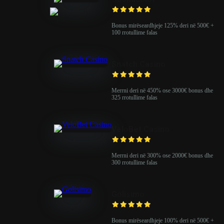
Bonus mirëseardhjeje 125% deri në 500€ +
100 rrotullime falas
Snatch Casino
Merrni deri në 450% ose 3000€ bonus dhe
325 rrotullime falas
VeloBet Casino
Merrni deri në 300% ose 2000€ bonus dhe
300 rrotullime falas
Golisimo
Bonus mirëseardhjeje 100% deri në 500€ +