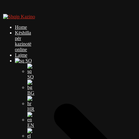
Home
Këshilla
për
kazinotë
online
Lajme
SQ
SQ
BG
HR
EN