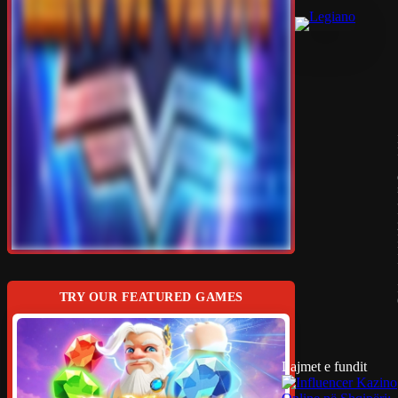
TRY OUR FEATURED GAMES
Lajmet e fundit