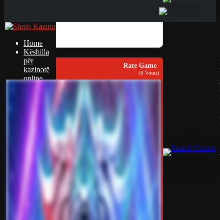
Advantplay
TYPE
Slots
Home
Këshilla
për
Rate Game
kazinotë
(
0
Votes)
online
Lajme
SQ
SQ
BG
HR
EN