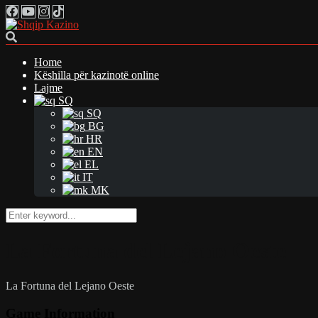
Home
Këshilla për kazinotë online
Lajme
SQ
SQ
BG
HR
EN
EL
IT
MK
La Fortuna del Lejano Oeste
La Fortuna del Lejano Oeste
Game Information