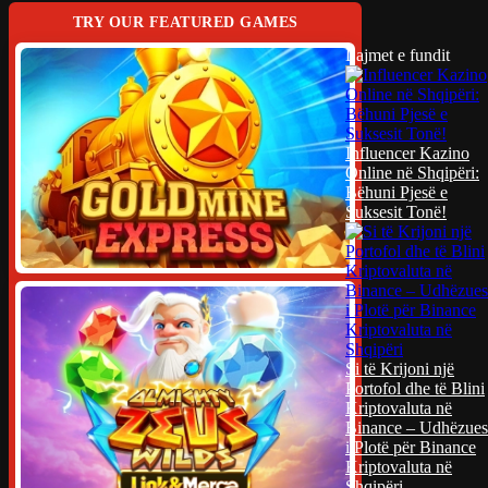
TRY OUR FEATURED GAMES
Lajmet e fundit
Influencer Kazino
Online në Shqipëri:
Bëhuni Pjesë e
Suksesit Tonë!
Si të Krijoni një
Portofol dhe të Blini
Kriptovaluta në
Binance – Udhëzues
i Plotë për Binance
Kriptovaluta në
Shqipëri