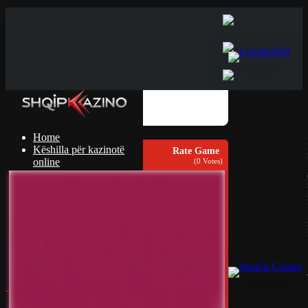
Kazino të reja
GAME INFORMATION
PROVIDER
Storm Gaming
TYPE
Blackjack
Home
Këshilla për kazinotë
Rate Game
online
(
0
Votes)
Lajme
SQ
SQ
BG
HR
EN
EL
IT
MK
© Copyright 2026 Shqip