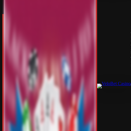
Kazino
Powered by
WordPress
|
Mercury Theme