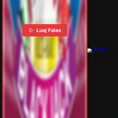
Luaj Falas