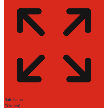
Rate Game
(
0
Votes)