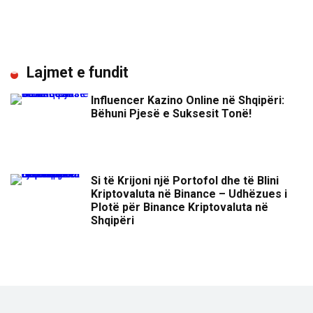
Lajmet e fundit
Influencer Kazino Online në Shqipëri:
Bëhuni Pjesë e Suksesit Tonë!
Si të Krijoni një Portofol dhe të Blini
Kriptovaluta në Binance – Udhëzues i
Plotë për Binance Kriptovaluta në
Shqipëri