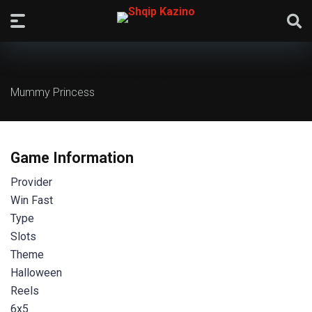
Mummy Princess
Mummy Princess
Game Information
Provider
Win Fast
Type
Slots
Theme
Halloween
Reels
6x5