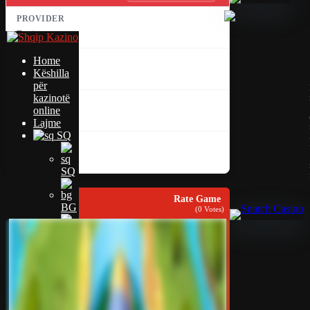
PROVIDER
Foxium
Home
TYPE
Këshilla
Slots
për
kazinotë
THEME
online
Animal
Lajme
SQ
REELS
5
SQ
Rate Game
BG
(
0
Votes)
HR
EN