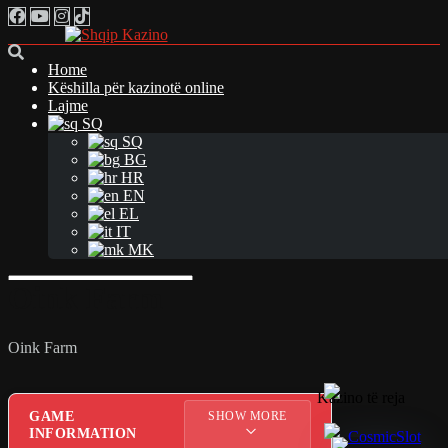
Home
Këshilla për kazinotë online
Lajme
SQ
SQ
BG
HR
EN
EL
IT
MK
Oink Farm
Oink Farm
Kazino të reja
GAME
SHOW MORE
INFORMATION