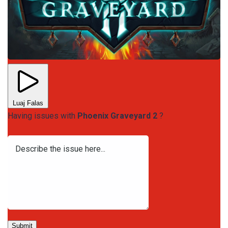
Luaj Falas
Having issues with
Phoenix Graveyard 2
?
Submit