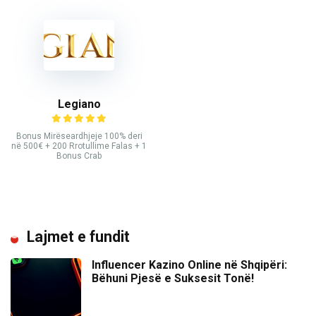
Legiano
Bonus Mirëseardhjeje 100% deri
në 500€ + 200 Rrotullime Falas + 1
Bonus Crab
Lajmet e fundit
Influencer Kazino Online në Shqipëri:
Bëhuni Pjesë e Suksesit Tonë!