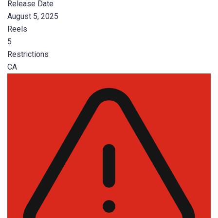
Release Date
August 5, 2025
Reels
5
Restrictions
CA