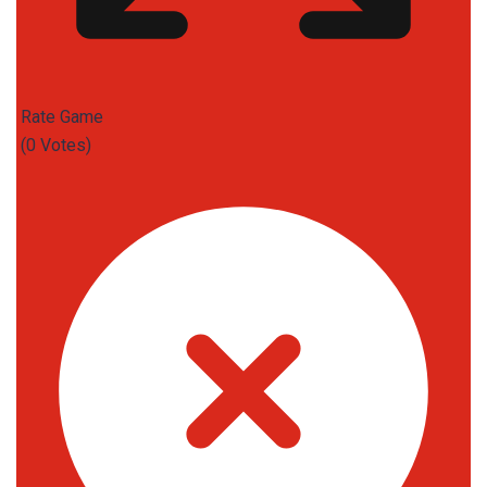
Rate Game
(
0
Votes)