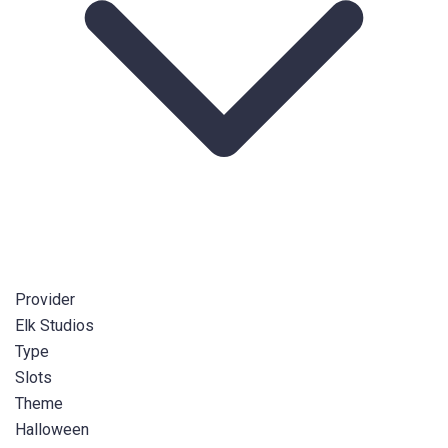
Provider
Elk Studios
Type
Slots
Theme
Halloween