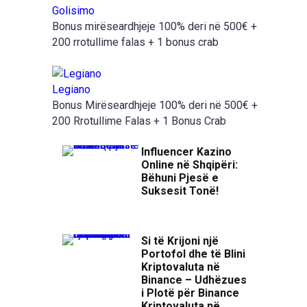
Golisimo
Bonus mirëseardhjeje 100% deri në 500€ +
200 rrotullime falas + 1 bonus crab
Legiano
Bonus Mirëseardhjeje 100% deri në 500€ +
200 Rrotullime Falas + 1 Bonus Crab
Influencer Kazino
Online në Shqipëri:
Bëhuni Pjesë e
Suksesit Tonë!
Si të Krijoni një
Portofol dhe të Blini
Kriptovaluta në
Binance – Udhëzues
i Plotë për Binance
Kriptovaluta në