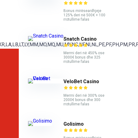
Bonus mirëseardhjeje
125% deri në 500€ + 100
rrotullime falas
Snatch Casino
P,KR,LA,LB,LT,LY,MM,MO,MQ,MU,MY,NC,NF,NI,NL,PE,PF,PH,PM,PR,P
Merrni deri në 450% ose
3000€ bonus dhe 325
rrotullime falas
VeloBet Casino
Merrni deri në 300% ose
2000€ bonus dhe 300
rrotullime falas
Golisimo
Bonus mirëseardhjeje