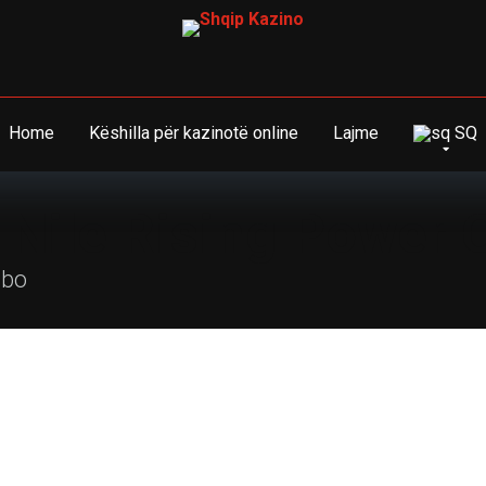
Home
Këshilla për kazinotë online
Lajme
SQ
: Nile Rising Power
mbo