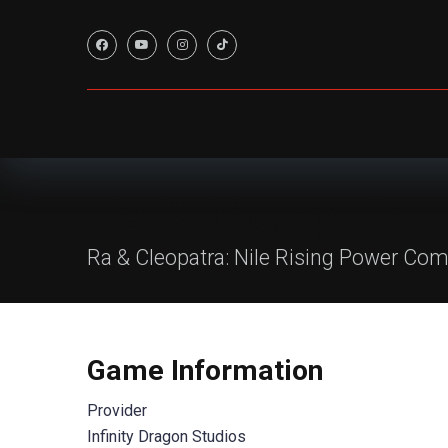
Ra & Cleopatra
Ra & Cleopatra: Nile Rising Power Co
Game Information
Provider
Infinity Dragon Studios