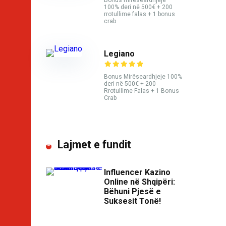
100% deri në 500€ + 200
rrotullime falas + 1 bonus
crab
Legiano
Bonus Mirëseardhjeje 100%
deri në 500€ + 200
Rrotullime Falas + 1 Bonus
Crab
Lajmet e fundit
Influencer Kazino
Online në Shqipëri:
Bëhuni Pjesë e
Suksesit Tonë!