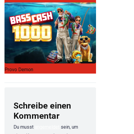
Provo Demon
Schreibe einen
Kommentar
Du musst
angemeldet
sein, um