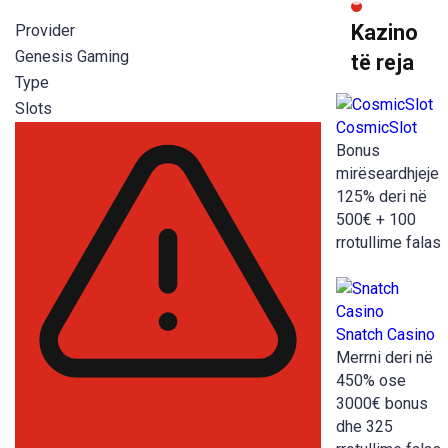
Kazino
Provider
Genesis Gaming
të reja
Type
Slots
CosmicSlot
Bonus
mirëseardhjeje
125% deri në
500€ + 100
rrotullime falas
Snatch Casino
Merrni deri në
450% ose
3000€ bonus
dhe 325