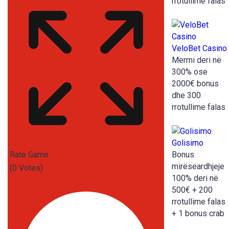
rrotullime falas
VeloBet Casino
Merrni deri në
300% ose
2000€ bonus
dhe 300
rrotullime falas
Golisimo
Bonus
Rate Game
mirëseardhjeje
(
0
Votes)
100% deri në
500€ + 200
rrotullime falas
+ 1 bonus crab