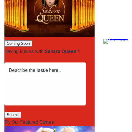
Coming Soon
Having issues with
Sahara Queen
?
Submit
Try Our Featured Games