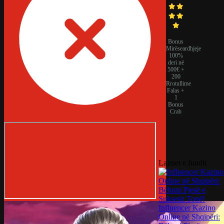
Bonus
Mirëseardhjeje
100%
deri në
500€ +
200
Rrotullime
Falas +
1
Bonus
Crab
Lajmet e fundit
Influencer Kazino
Online në Shqipëri: