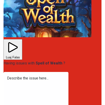
Luaj Falas
Having issues with
Spell of Wealth
?