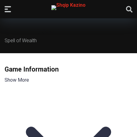
Spell of Wealth
Spell of Wealth
Game Information
Show More