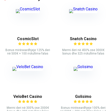
CosmicSlot
Snatch Casino
Bonus mirëseardhjeje 125% deri
Merrni deri në 450% ose 3000€
në 500€ + 100 rrotullime falas
bonus dhe 325 rrotullime falas
VeloBet Casino
Golisimo
Merrni deri në 300% ose 2000€
Bonus mirëseardhjeje 100% deri