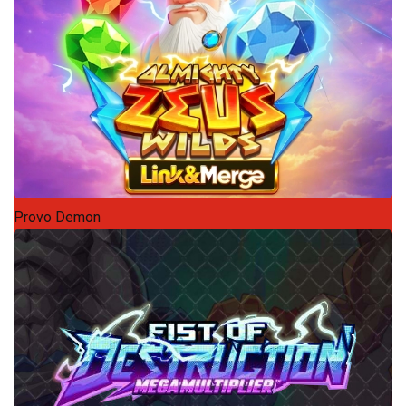
Provo Demon