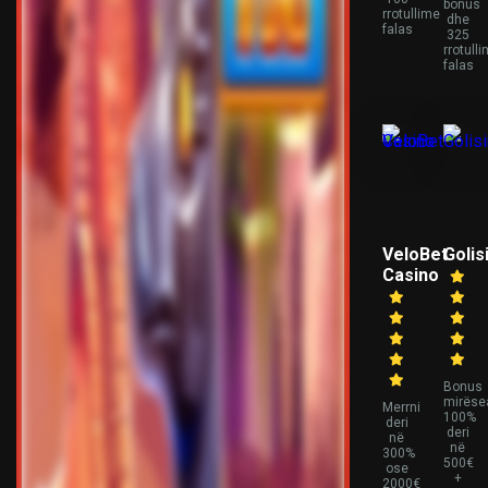
bonus
rrotullime
dhe
falas
325
rrotull
falas
VeloBet
Goli
Casino
Bonus
mirëse
Merrni
100%
deri
deri
në
në
300%
500€
ose
+
2000€