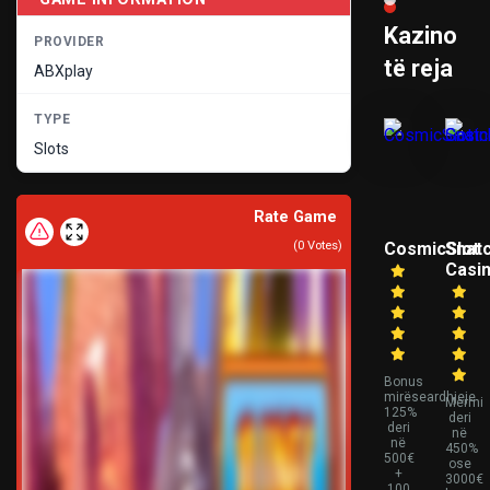
Kazino
PROVIDER
të reja
ABXplay
TYPE
Slots
Rate Game
CosmicSlot
Snat
(
0
Votes)
Casi
Bonus
mirëseardhjeje
Merrni
125%
deri
deri
në
në
450%
500€
ose
+
3000€
100