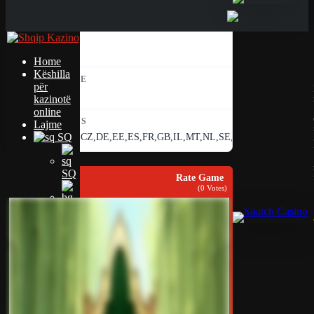
Novomatic
TYPE
Slots
Home
Këshilla
RELEASE DATE
për
May 15, 2026
kazinotë
online
RESTRICTIONS
Lajme
SQ
AU,BE,BR,CH,CZ,DE,EE,ES,FR,GB,IL,MT,NL,SE,SI,UA,US
SQ
Rate Game
(
0
Votes)
BG
HR
EN