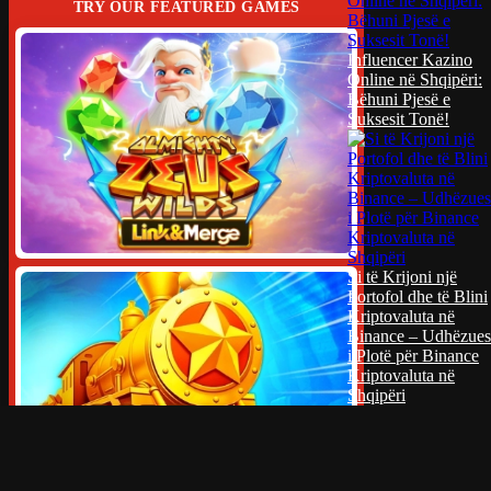
TRY OUR FEATURED GAMES
Influencer Kazino
Online në Shqipëri:
Bëhuni Pjesë e
Suksesit Tonë!
Si të Krijoni një
Portofol dhe të Blini
Kriptovaluta në
Binance – Udhëzues
i Plotë për Binance
Kriptovaluta në
Shqipëri