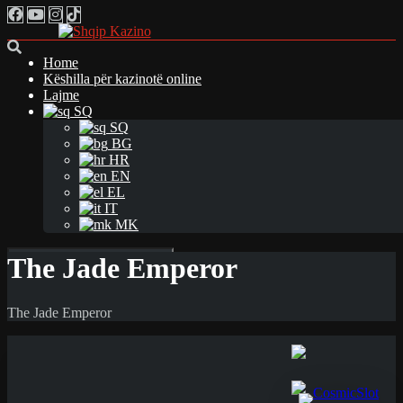
Home
Këshilla për kazinotë online
Lajme
SQ
SQ
BG
HR
EN
EL
IT
MK
The Jade Emperor
The Jade Emperor
Kazino të reja
GAME INFORMATION
PROVIDER