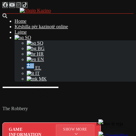
Home
Këshilla për kazinotë online
Lajme
SQ
SQ
BG
HR
EN
EL
IT
MK
The Robbery
The Robbery
Kazino të reja
GAME
SHOW MORE
INFORMATION