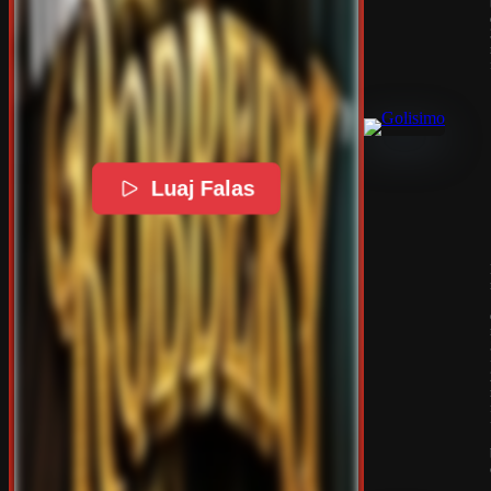
Luaj Falas