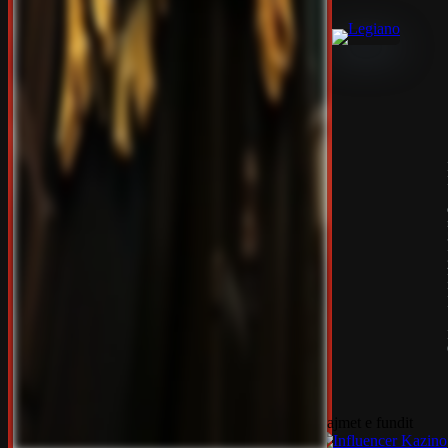
Lajmet e fundit