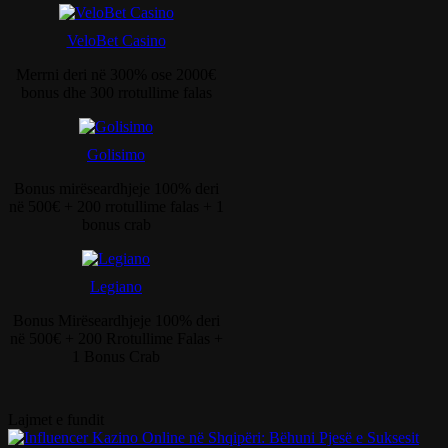
VeloBet Casino
Merrni deri në 300% ose 2000€
bonus dhe 300 rrotullime falas
Golisimo
Bonus mirëseardhjeje 100% deri
në 500€ + 200 rrotullime falas + 1
bonus crab
Legiano
Bonus Mirëseardhjeje 100% deri
në 500€ + 200 Rrotullime Falas +
1 Bonus Crab
Lajmet e fundit