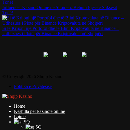
Influencer Kazino Online në Shqipëri: Bëhuni Pjesë e Suksesit
Tonë!
Si të Krijoni një Portofol dhe të Blini Kriptovaluta në Binance –
Udhëzues i Plotë për Binance Kriptovaluta në Shqipëri
© Copyright 2026 Shqip Kazino
Politika e Privatësisë
Home
Këshilla për kazinotë online
Lajme
SQ
SQ