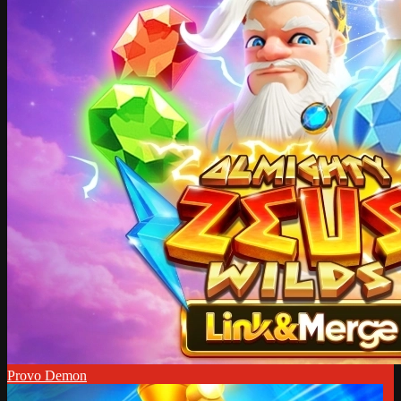
Provo Demon