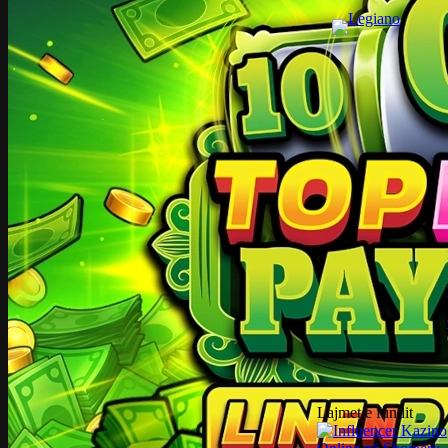
Lajmet e fundit