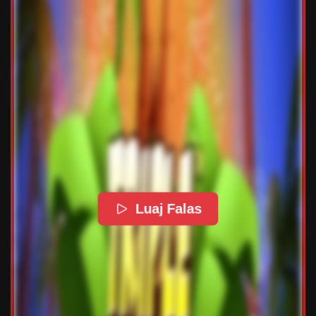
Luaj Falas