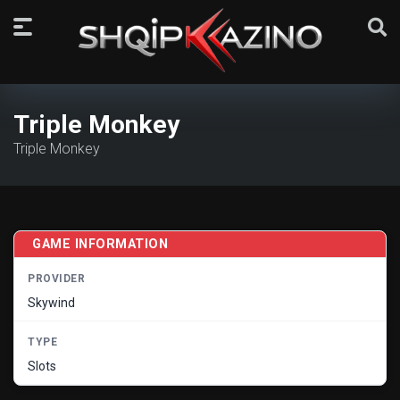
Triple Monkey
Triple Monkey
GAME INFORMATION
PROVIDER
Skywind
TYPE
Slots