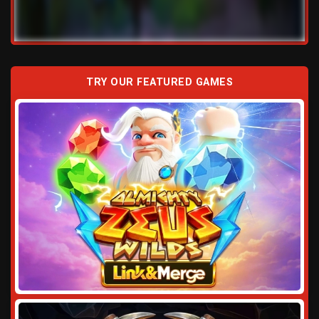
TRY OUR FEATURED GAMES