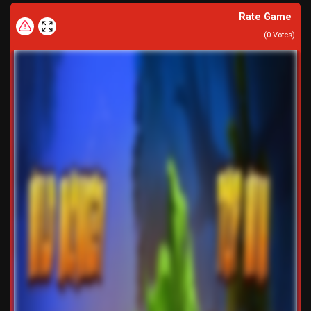
Rate Game
(
0
Votes)