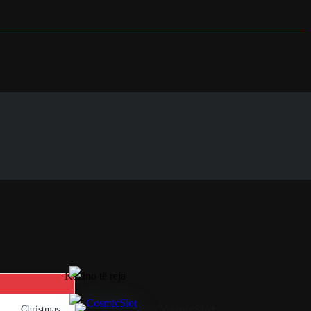
Kazino të reja
CosmicSlot
Christmas