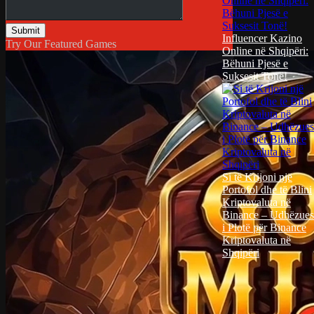
Submit
Influencer Kazino
Try Our Featured Games
Online në Shqipëri:
Bëhuni Pjesë e
Suksesit Tonë!
Si të Krijoni një
Portofol dhe të Blini
Kriptovaluta në
Binance – Udhëzues
i Plotë për Binance
Kriptovaluta në
Shqipëri