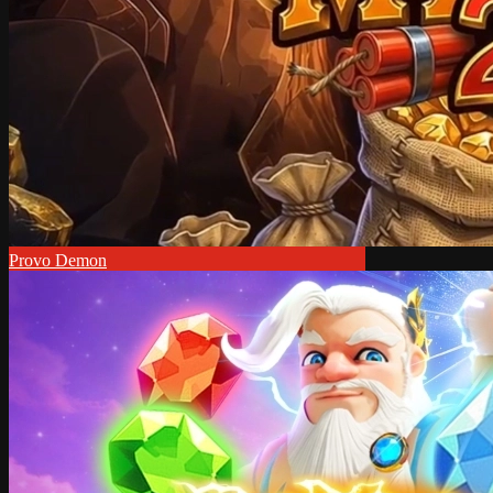
Provo Demon