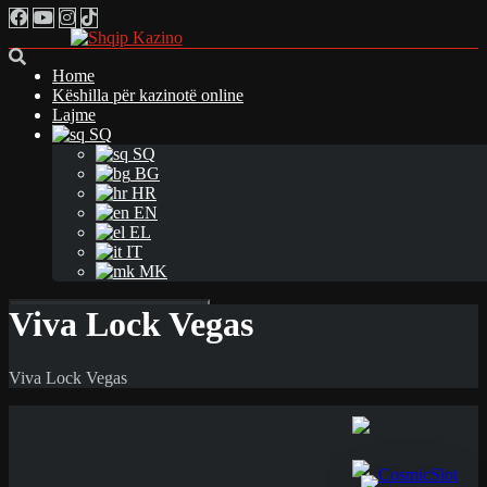
Home
Këshilla për kazinotë online
Lajme
SQ
SQ
BG
HR
EN
EL
IT
MK
Viva Lock Vegas
Viva Lock Vegas
Kazino të reja
Game Information
Provider