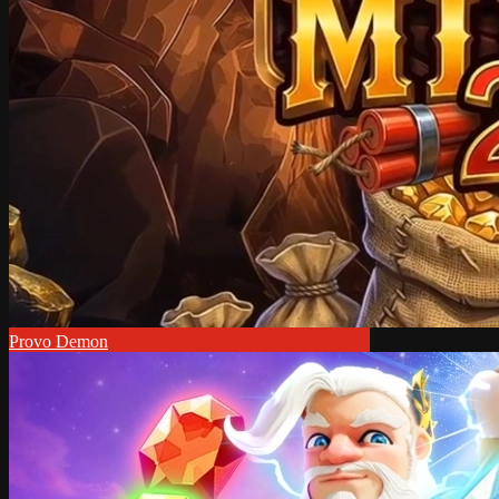
Provo Demon