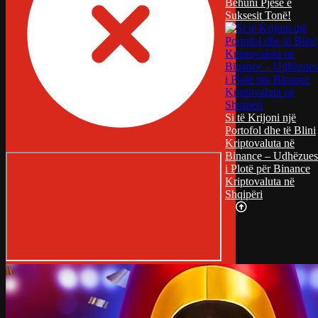
Bëhuni Pjesë e
Suksesit Tonë!
Si të Krijoni një
Portofol dhe të Blini
Kriptovaluta në
Binance – Udhëzues
i Plotë për Binance
Kriptovaluta në
Shqipëri