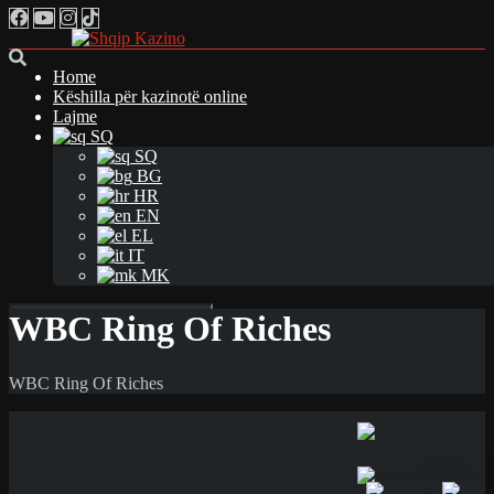
Home
Këshilla për kazinotë online
Lajme
SQ
SQ
BG
HR
EN
EL
IT
MK
WBC Ring Of Riches
WBC Ring Of Riches
Kazino të reja
Game Information
Show More