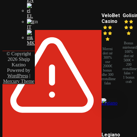
EN
0.01
Max Bet
VeloBet
Golis
EL
2
Casino
Max Win per Spin
IT
368000
MK
Bonus
mirëseard
Merrni
100%
© Copyright
deri në
deri në
300%
2026 Shqip
500€ +
ose
Kazino
200
2000€
rrotullime
Powered by
bonus
falas +
dhe 300
WordPress
|
1 bonus
rrotullime
Mercury Theme
crab
falas
Legiano