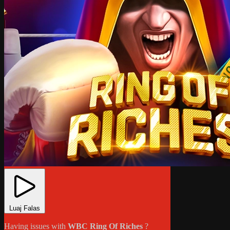
Luaj Falas
Having issues with
WBC Ring Of Riches
?