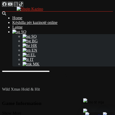
Home
Këshilla për kazinotë online
Lajme
SQ
SQ
BG
HR
EN
EL
IT
MK
Wild Xmas Hold & Hit
Wild Xmas Hold & Hit
Kazino të reja
Game Information
Show More