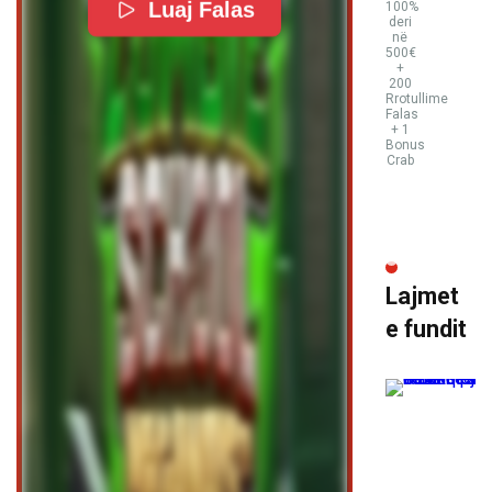
Luaj Falas
100%
deri
në
500€
+
200
Rrotullime
Falas
+ 1
Bonus
Crab
Lajmet
e fundit