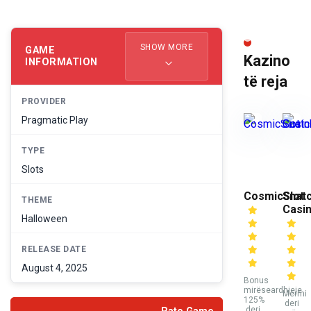
SHOW MORE
GAME
Kazino
INFORMATION
të reja
PROVIDER
Pragmatic Play
TYPE
Slots
CosmicSlot
Snat
THEME
Casi
Halloween
RELEASE DATE
August 4, 2025
Bonus
mirëseardhjeje
Merrni
125%
deri
deri