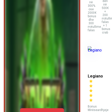
deri
në
në
300%
500€
ose
+
2000€
200
bonus
rrotull
dhe
falas
300
+ 1
rrotullime
bonus
falas
crab
Legiano
Bonus
Mirëseardhjeje