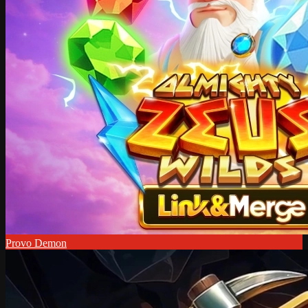
Provo Demon