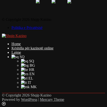
© Copyright 2026 Shqip Kazino
Politika e Privatësisë
Home
Këshilla për kazinotë online
Lajme
SQ
SQ
BG
HR
EN
EL
IT
MK
© Copyright 2026 Shqip Kazino
Powered by
WordPress
|
Mercury Theme