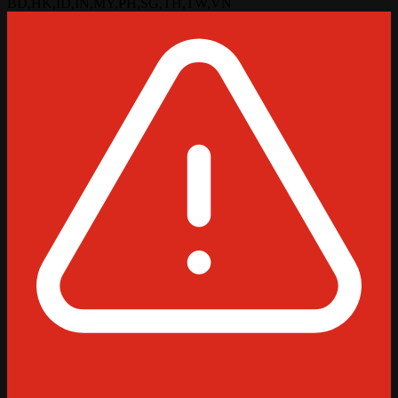
BD,HK,ID,IN,MY,PH,SG,TH,TW,VN