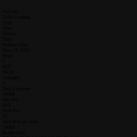
Provider
TaDa Gaming
Type
Slots
Theme
Fruit
Release Date
May 14, 2025
Reels
5
RTP
96.24
Volatility
3
Max Exposure
10000
Min Bet
0.02
Max Bet
20
Max Win per Spin
10000
Restrictions