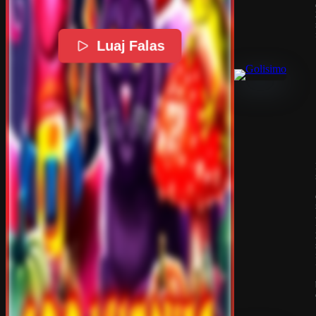
Luaj Falas