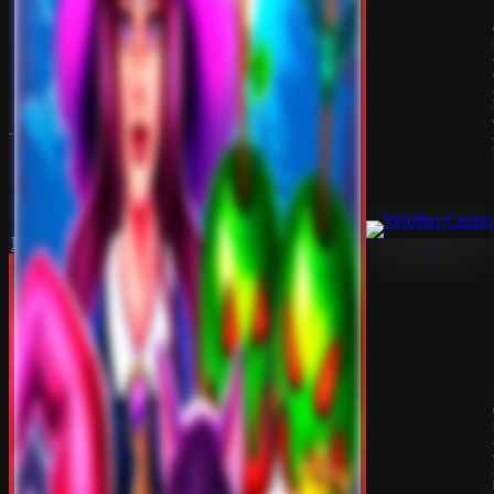
EL
IT
MK
© Copyright
2026 Shqip
Kazino
Powered by
WordPress
|
Mercury Theme