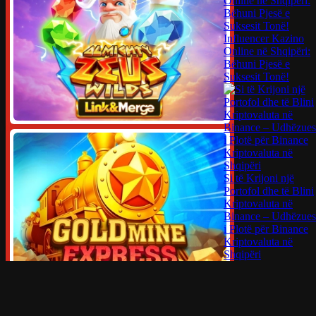
Influencer Kazino
Online në Shqipëri:
Bëhuni Pjesë e
Suksesit Tonë!
Si të Krijoni një
Portofol dhe të Blini
Kriptovaluta në
Binance – Udhëzues
i Plotë për Binance
Kriptovaluta në
Shqipëri