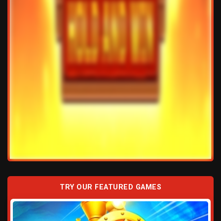
TRY OUR FEATURED GAMES