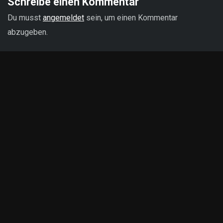
Schreibe einen Kommentar
Du musst
angemeldet
sein, um einen Kommentar
abzugeben.
Kazino të reja
CosmicSlot
Snatch Casino
Bonus mirëseardhjeje 125% deri
Merrni deri në 450% ose 3000€
në 500€ + 100 rrotullime falas
bonus dhe 325 rrotullime falas