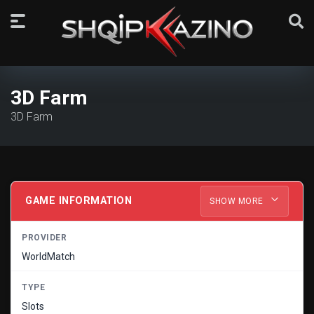
3D Farm
3D Farm
GAME INFORMATION
SHOW MORE
PROVIDER
WorldMatch
TYPE
Slots