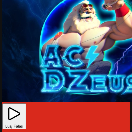
Luaj Falas