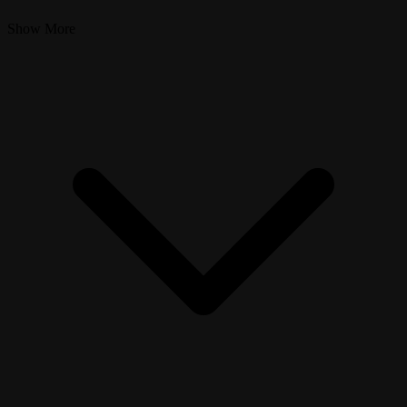
Show More