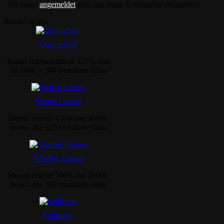
Du musst
angemeldet
sein, um einen Kommentar abzugeben.
Kazino të reja
CosmicSlot
Bonus mirëseardhjeje 125% deri
në 500€ + 100 rrotullime falas
Snatch Casino
Merrni deri në 450% ose 3000€
bonus dhe 325 rrotullime falas
VeloBet Casino
Merrni deri në 300% ose 2000€
bonus dhe 300 rrotullime falas
Golisimo