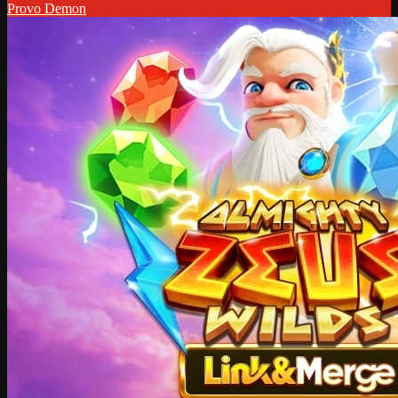
Provo Demon