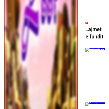
Lajmet
e fundit