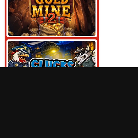
Schreibe einen