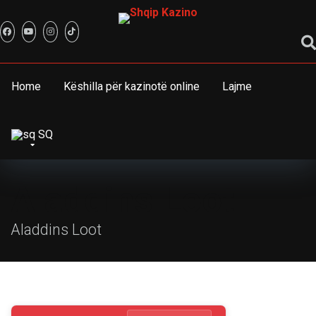
Home
Këshilla për kazinotë online
Lajme
SQ
Aladdins Loot
Aladdins Loot