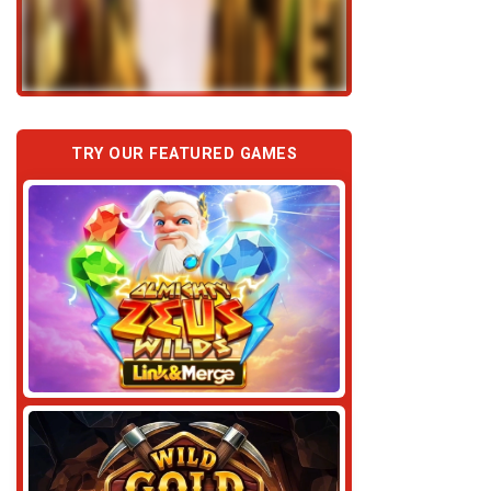
TRY OUR FEATURED GAMES