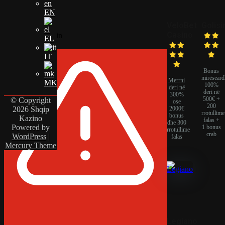
0.01
EN
Max Bet
VeloBet
Golis
2
Casino
Max Win per Spin
EL
110000
IT
Bonus
mirëseard
Merrni
MK
100%
deri në
deri në
300%
500€ +
© Copyright
ose
200
2000€
2026 Shqip
rrotullime
bonus
Kazino
falas +
dhe 300
Powered by
1 bonus
rrotullime
crab
WordPress
|
falas
Mercury Theme
Legiano