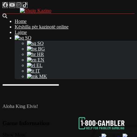
Home
Këshilla për kazinotë online
Lajme
SQ
SQ
BG
HR
EN
EL
IT
MK
Aloha King Elvis!
Aloha King Elvis!
Kazino të reja
Game Information
Show More