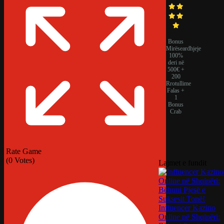
Bonus
Mirëseardhjeje
100%
deri në
500€ +
200
Rrotullime
Falas +
1
Bonus
Crab
Rate Game
(
0
Votes)
Lajmet e fundit
Influencer Kazino
Online në Shqipëri: